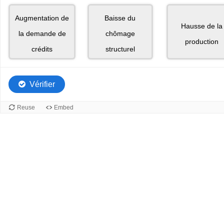
Eléments
Eléments
Elément
Augmentation de
Baisse du
déplaçables
déplaçables
déplaçab
Hausse de la
4
9
7
la demande de
chômage
production
de
de
de
crédits
structurel
9.
9.
9.
Vérifier
Reuse
Embed