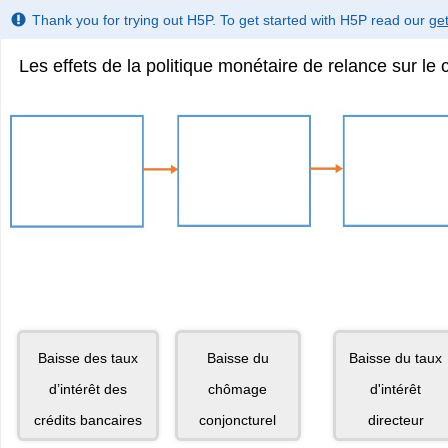
Thank you for trying out H5P. To get started with H5P read our
get
Les effets de la politique monétaire de relance sur l
Dropzone
Dropzone
Dropzon
1
2
3
of
of
of
8.
8.
8.Baisse
Baisse
Baisse
des
du
du
taux
taux
coût
d’intérêt
d’intérêt
de
des
directeur
refinancement
banques
des
Eléments
Eléments
Elément
Baisse des taux
Baisse du
Baisse du taux
banques
déplaçables
déplaçables
déplaçab
3
8
1
d’intérêt des
chômage
d'intérêt
de
de
de
crédits bancaires
conjoncturel
directeur
9.
9.
9.