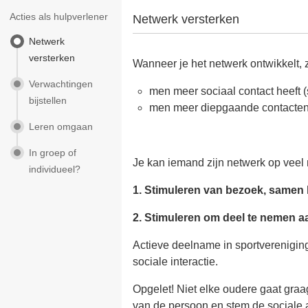
Acties als hulpverlener
Netwerk versterken
Netwerk
versterken
Wanneer je het netwerk ontwikkelt, z
Verwachtingen
men meer sociaal contact heeft 
bijstellen
men meer diepgaande contacten
Leren omgaan
In groep of
Je kan iemand zijn netwerk op veel
individueel?
1. Stimuleren van bezoek, samen b
2. Stimuleren om deel te nemen aa
Actieve deelname in sportvereniginge
sociale interactie.
Opgelet! Niet elke oudere gaat graa
van de persoon en stem de sociale ac