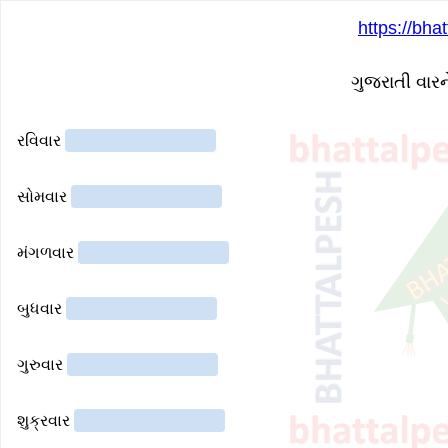
https://bha
ગુજરાતી વારન
રવિવાર
સોમવાર
મંગળવાર
બુધવાર
ગુરુવાર
શુક્રવાર