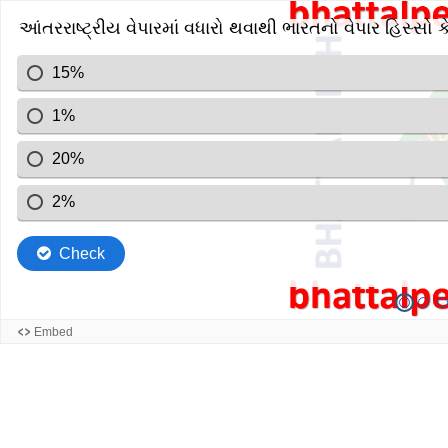
આંતરરાષ્ટ્રીય વેપારમાં વધારો થવાથી ભારતનો વેપાર હિસ્સો 
15%
1%
20%
2%
Check
Embed