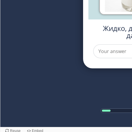
Жидко, да не вода, бело,
д
Reuse
Embed