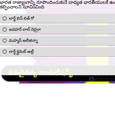
భారత రాజ్యాంగాన్ని రూపొందించుకునే బాధ్యత భారతీయులకే ఉందని
కల్పించాలని సూచించింది
లార్డ్ లిన్ లిత్ గో
జవహర్ లాల్ నెహ్రూ
మహ్మద్ అలీజిన్నా
లార్డ్ క్లైమెట్ అట్లీ