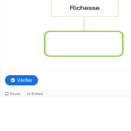
économique
Dropzone
3
of
7.
Classes
sociales
Vérifier
Reuse
Embed