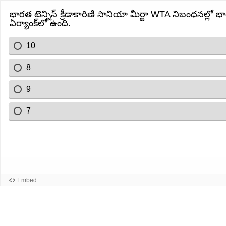
భారత టెన్నిస్ క్రీడాకారిణి సానియా మీర్జా WTA నిబంధనల్లో భాగ
ఏర్యాంక్‌లో ఉంది.
10
8
9
7
Embed