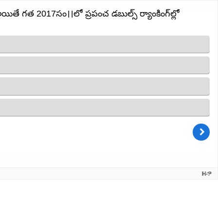
 అయితే గత 2017సం।।లో ప్రపంచ డబుల్స్ ర్యాంకింగ్‌ల్లో