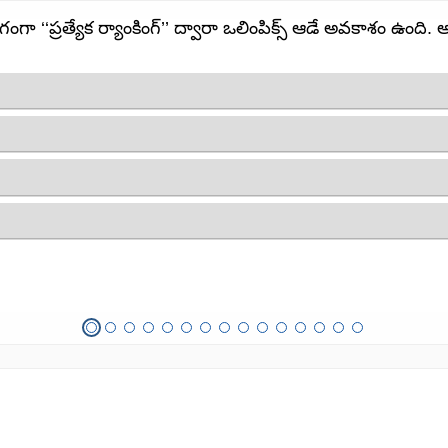
ంగా ‘‘ప్రత్యేక ర్యాంకింగ్’’ ద్వారా ఒలింపిక్స్ ఆడే అవకాశం ఉంది.