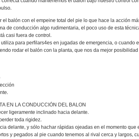
es correcta cuando mantenemos el balón bajo nuestro control c
pulso.
 balón con el empeine total del pie lo que hace la acción más
de conducción algo rudimentaria, el poco uso de esta técnica 
á casi fuera de control.
iliza para perfilars4es en jugadas de emergencia, o cuando e
endo rodar el balón con la planta, que nos da mejor posibilidad d
)
rección
nte.
TA EN LA CONDUCCIÓN DEL BALON
er ligeramente inclinado hacia delante.
perder toda rigidez.
cia delante, y sólo hachar rápidas ojeadas en el momento que e
rtos y pegados al pie cuando tenemos al rival cerca y largos, cu