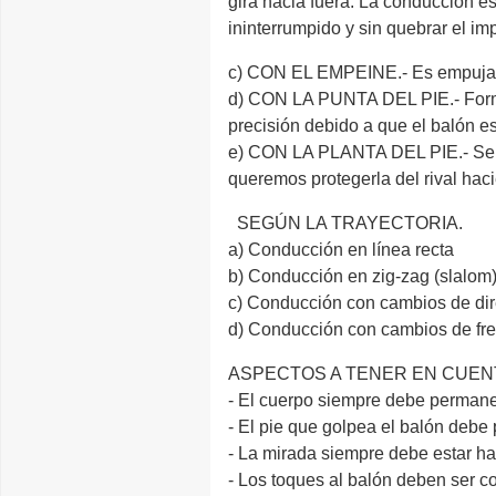
gira hacia fuera. La conducción 
ininterrumpido y sin quebrar el im
c) CON EL EMPEINE.- Es empujar el
d) CON LA PUNTA DEL PIE.- Forma 
precisión debido a que el balón est
e) CON LA PLANTA DEL PIE.- Se ut
queremos protegerla del rival haci
SEGÚN LA TRAYECTORIA.
a) Conducción en línea recta
b) Conducción en zig-zag (slalom
c) Conducción con cambios de di
d) Conducción con cambios de fre
ASPECTOS A TENER EN CUEN
- El cuerpo siempre debe permanec
- El pie que golpea el balón debe 
- La mirada siempre debe estar ha
- Los toques al balón deben ser co