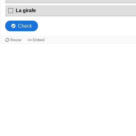
La girafe
Check
Reuse
Embed