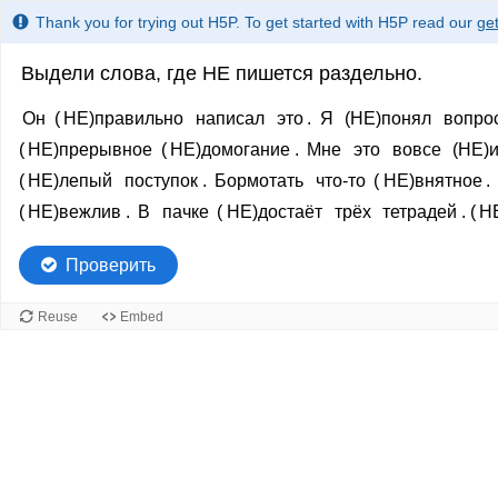
Thank you for trying out H5P. To get started with H5P read our
get
Выдели слова, где НЕ пишется раздельно.
Полный
Полный
Он
(
НЕ)правильно
написал
это
.
Я
(НЕ)понял
вопро
читаемый
текст
(
НЕ)прерывное
(
НЕ)домогание
.
Мне
это
вовсе
(НЕ)
текст
для
(
НЕ)лепый
поступок
.
Бормотать
что-то
(
НЕ)внятное
.
Он
выделенных
(
НЕ)вежлив
.
В
пачке
(
НЕ)достаёт
трёх
тетрадей
. (
Н
(НЕ)правильно
слов
написал
Проверить
это.
Я
Reuse
Embed
(НЕ)понял
вопроса.
Мне
(НЕ)вмоготу.
Какой
ты
(НЕ)понятливый!