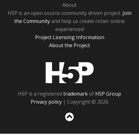
About
H5P is an open source community driven project.
Join
the Community
and help us create richer online
experiences!
Project Licensing Information
About the Project
H5P
H5P is a registered
trademark
of
H5P Group
Privacy policy
| Copyright © 2026
Sc