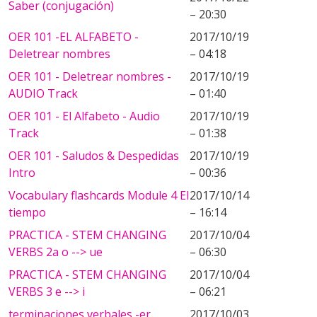
Saber (conjugación)
– 20:30
OER 101 -EL ALFABETO -
2017/10/19
Deletrear nombres
– 04:18
OER 101 - Deletrear nombres -
2017/10/19
AUDIO Track
– 01:40
OER 101 - El Alfabeto - Audio
2017/10/19
Track
– 01:38
OER 101 - Saludos & Despedidas
2017/10/19
Intro
– 00:36
Vocabulary flashcards Module 4 El
2017/10/14
tiempo
– 16:14
PRACTICA - STEM CHANGING
2017/10/04
VERBS 2a o --> ue
– 06:30
PRACTICA - STEM CHANGING
2017/10/04
VERBS 3 e --> i
– 06:21
terminaciones verbales -er
2017/10/03