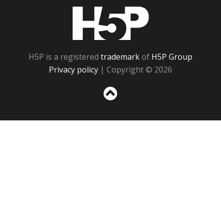
H5P
H5P is a registered
trademark
of
H5P Group
Privacy policy
| Copyright © 2026
Sc