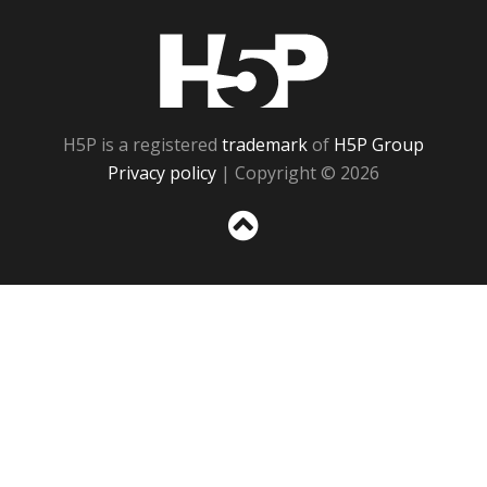
H5P
H5P is a registered
trademark
of
H5P Group
Privacy policy
| Copyright © 2026
Sc