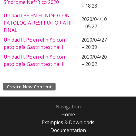
Síndrome Nefrítico 2020
– 18:28
Unidad I.PE EN EL NIÑO CON
2020/04/10
PATOLOGÍA RESPIRATORIA III
– 05:27
FINAL
Unidad II. PE en el niño con
2020/04/27
patología Gastrintestinal I
– 20:39
Unidad II. PE en el niño con
2020/04/20
patología Gastrintestinal II
– 20:02
Create New Content
Navigation
Home
Examples & Downloads
Documentation