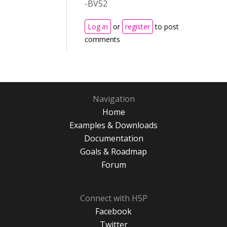
-BV52
Log in
or
register
to post
comments
Navigation
Home
Examples & Downloads
Documentation
Goals & Roadmap
Forum
Connect with H5P
Facebook
Twitter