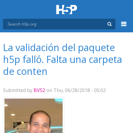
Menu
You are here
Main menu
La validación del paquete
h5p falló. Falta una carpeta
de conten
Submitted by
BV52
on Thu, 06/28/2018 - 05:02