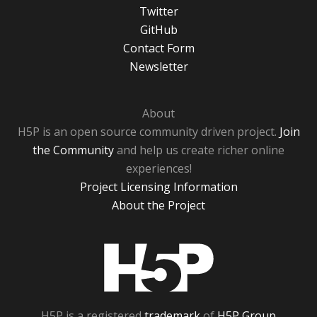
Twitter
GitHub
Contact Form
Newsletter
About
H5P is an open source community driven project.
Join
the Community
and help us create richer online
experiences!
Project Licensing Information
About the Project
H5P
H5P is a registered
trademark
of
H5P Group