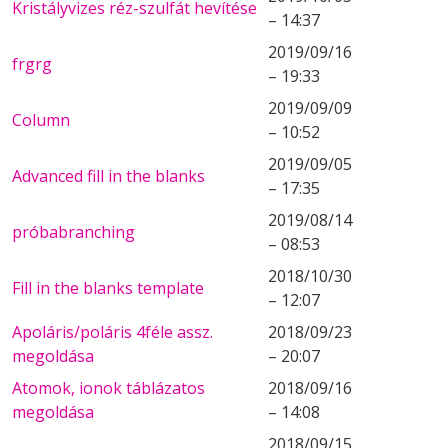
Kristályvizes réz-szulfát hevítése
– 14:37
2019/09/16
frgrg
– 19:33
2019/09/09
Column
– 10:52
2019/09/05
Advanced fill in the blanks
– 17:35
2019/08/14
próbabranching
– 08:53
2018/10/30
Fill in the blanks template
– 12:07
Apoláris/poláris 4féle assz.
2018/09/23
megoldása
– 20:07
Atomok, ionok táblázatos
2018/09/16
megoldása
– 14:08
2018/09/15