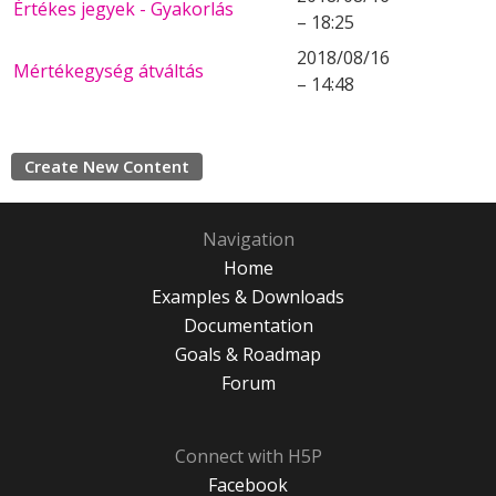
Értékes jegyek - Gyakorlás
– 18:25
2018/08/16
Mértékegység átváltás
– 14:48
Create New Content
Navigation
Home
Examples & Downloads
Documentation
Goals & Roadmap
Forum
Connect with H5P
Facebook