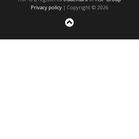
Privacy policy
| Copyright © 2026
Sc