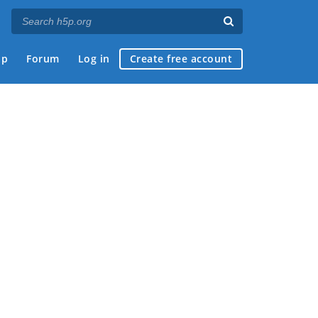
ap
Forum
Log in
Create free account