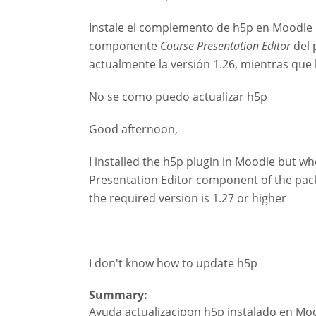
Instale el complemento de h5p en Moodle pe
componente
Course Presentation Editor
del 
actualmente la versión 1.26, mientras que 
No se como puedo actualizar h5p
Good afternoon,
I installed the h5p plugin in Moodle but whe
Presentation Editor component of the packag
the required version is 1.27 or higher
I don't know how to update h5p
Summary:
Ayuda actualizacipon h5p instalado en Mo