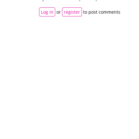
Log in
or
register
to post comments