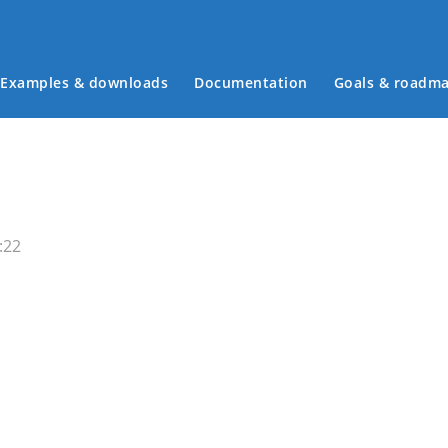
Main menu
Examples & downloads
Documentation
Goals & roadm
:22