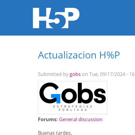
You are here
Actualizacion H%P
Submitted by
gobs
on Tue, 09/17/2024 - 16
Forums:
General discussion
Buenas tardes,