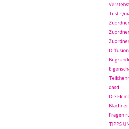
Verstehst
Test-Quiz
Zuordnen
Zuordnen
Zuordnen
Diffusion
Begründu
Eigensch
Teilchen
dasd
Die Elem
Blachner
Fragen r
TIPPS U