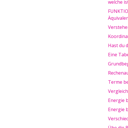
welche is
FUNKTION
Äquivalen
Verstehe
Koordina
Hast du d
Eine Tab
Grundbeg
Rechenau
Terme be
Vergleic
Energie 
Energie 
Verschie
Übe die B