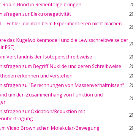
r Robin Hood in Reihenfolge bringen
2
isfragen zur Elektronegativität
2
T - Fehler, die man beim Experimentieren nicht machen
2
iere das Kugelwolkenmodell und die Lewisschreibweise der
2
it PSE)
m Verständnis der Isotopenschreibweise
2
nisfragen zum Begriff Nuklide und deren Schreibweise
2
hoden erkennen und verstehen
2
nisfragen zu "Berechnungen von Massenverhältnissen"
2
und um den Zusammenhang von Funktion und
2
gen
nisfragen zur Oxidation/Reduktion mit
2
enübertragung
um Video Brown'schen Molekular-Bewegung
2