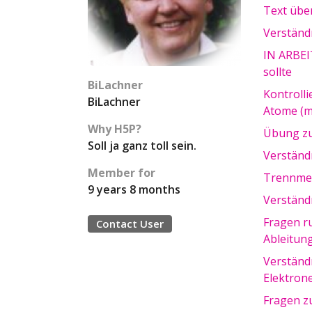
Text übe
Verständn
IN ARBEI
sollte
BiLachner
Kontroll
BiLachner
Atome (m
Why H5P?
Übung zu
Soll ja ganz toll sein.
Verständ
Member for
Trennmet
9 years 8 months
Verständ
Fragen r
Contact User
Ableitun
Verständ
Elektron
Fragen z