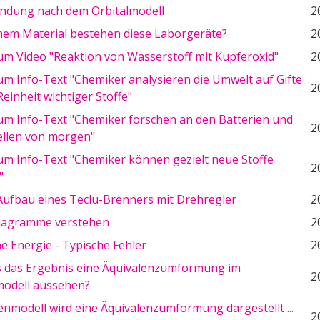
ndung nach dem Orbitalmodell
2
hem Material bestehen diese Laborgeräte?
2
um Video "Reaktion von Wasserstoff mit Kupferoxid"
2
um Info-Text "Chemiker analysieren die Umwelt auf Gifte
2
Reinheit wichtiger Stoffe"
um Info-Text "Chemiker forschen an den Batterien und
2
llen von morgen"
um Info-Text "Chemiker können gezielt neue Stoffe
2
"
Aufbau eines Teclu-Brenners mit Drehregler
2
iagramme verstehen
2
e Energie - Typische Fehler
2
 das Ergebnis eine Äquivalenzumformung im
2
odell aussehen?
nmodell wird eine Äquivalenzumformung dargestellt ...
2