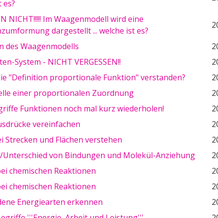
t es?
 NICHT!!!!! Im Waagenmodell wird eine
2
zumformung dargestellt ... welche ist es?
n des Waagenmodells
2
ten-System - NICHT VERGESSEN!!
2
ie "Definition proportionale Funktion" verstanden?
2
elle einer proportionalen Zuordnung
2
riffe Funktionen noch mal kurz wiederholen!
2
sdrücke vereinfachen
2
i Strecken und Flächen verstehen
2
h/Unterschied von Bindungen und Molekül-Anziehung
2
bei chemischen Reaktionen
2
bei chemischen Reaktionen
2
dene Energiearten erkennen
2
egriffe '''Energie, Arbeit und Leistung'''
2