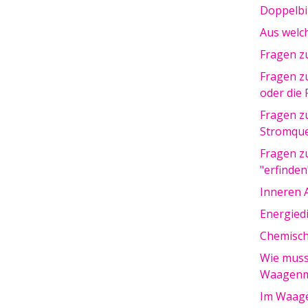
Doppelbi
Aus welc
Fragen z
Fragen z
oder die 
Fragen z
Stromque
Fragen z
"erfinden
Inneren 
Energied
Chemisch
Wie muss
Waagenm
Im Waage