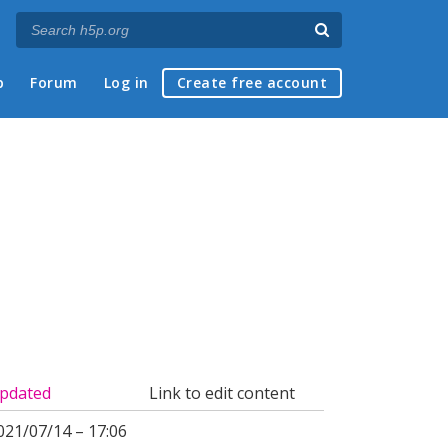
p
Forum
Log in
Create free account
pdated
Link to edit content
021/07/14 – 17:06