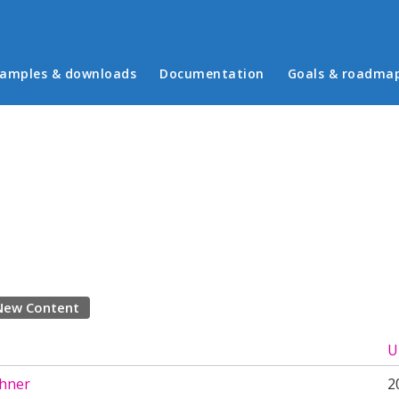
in menu
amples & downloads
Documentation
Goals & roadma
New Content
U
hner
2