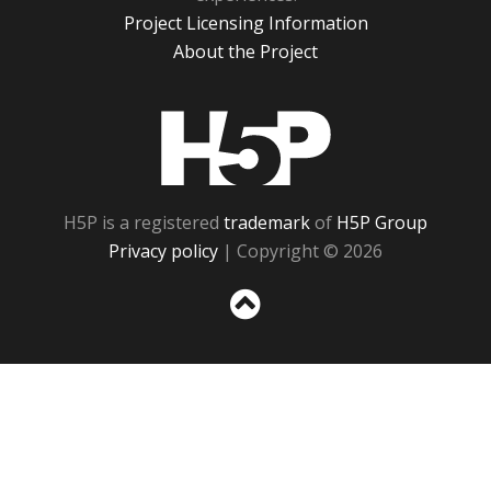
Project Licensing Information
About the Project
H5P
H5P is a registered
trademark
of
H5P Group
Privacy policy
| Copyright © 2026
Sc