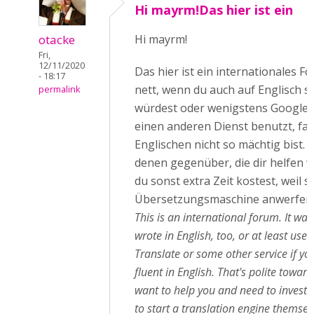
Hi mayrm!Das hier ist ein
otacke
Hi mayrm!
Fri,
12/11/2020
Das hier ist ein internationales F
- 18:17
nett, wenn du auch auf Englisch s
permalink
würdest oder wenigstens Google 
einen anderen Dienst benutzt, fal
Englischen nicht so mächtig bist. D
denen gegenüber, die dir helfen w
du sonst extra Zeit kostest, weil si
Übersetzungsmaschine anwerfen
This is an international forum. It was
wrote in English, too, or at least use
Translate or some other service if you
fluent in English. That's polite towa
want to help you and need to invest
to start a translation engine themsel