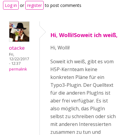
Log in
or
register
to post comments
Hi, Wolli!Soweit ich weiß,
otacke
Hi, Wolli!
Fri,
12/22/2017
Soweit ich weiß, gibt es vom
- 12:37
H5P-Kernteam keine
permalink
konkreten Pläne für ein
Typo3-Plugin. Der Quelltext
für die anderen PlugIns ist
aber frei verfügbar. Es ist
also möglich, das PlugIn
selbst zu schreiben oder sich
mit anderen Interessierten
zusammen zu tun und