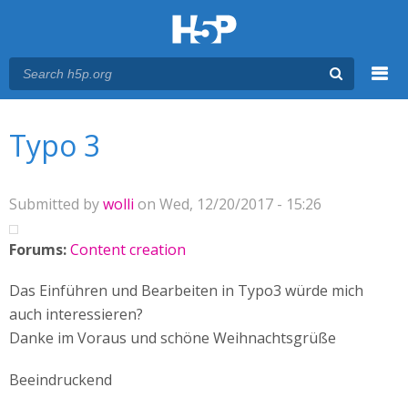
Menu
You are here
Main menu
Typo 3
Submitted by
wolli
on Wed, 12/20/2017 - 15:26
Forums:
Content creation
Das Einführen und Bearbeiten in Typo3 würde mich
auch interessieren?
Danke im Voraus und schöne Weihnachtsgrüße
Beeindruckend