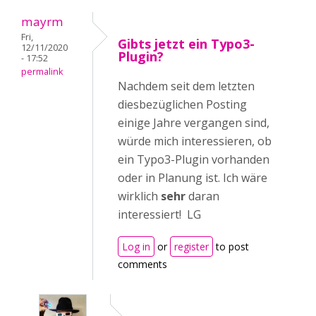
mayrm
Fri,
Gibts jetzt ein Typo3-
12/11/2020
Plugin?
- 17:52
permalink
Nachdem seit dem letzten
diesbezüglichen Posting
einige Jahre vergangen sind,
würde mich interessieren, ob
ein Typo3-Plugin vorhanden
oder in Planung ist. Ich wäre
wirklich
sehr
daran
interessiert! LG
Log in
or
register
to post
comments