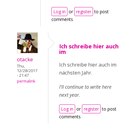
Log in
or
register
to post
comments
Ich schreibe hier auch
im
otacke
Ich schreibe hier auch im
Thu,
12/28/2017
nächsten Jahr.
- 21:47
permalink
I'll continue to write here
next year
.
Log in
or
register
to post
comments