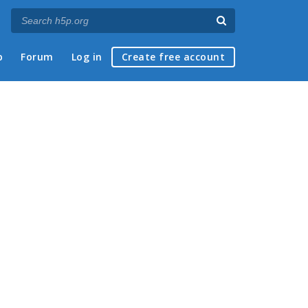
p
Forum
Log in
Create free account