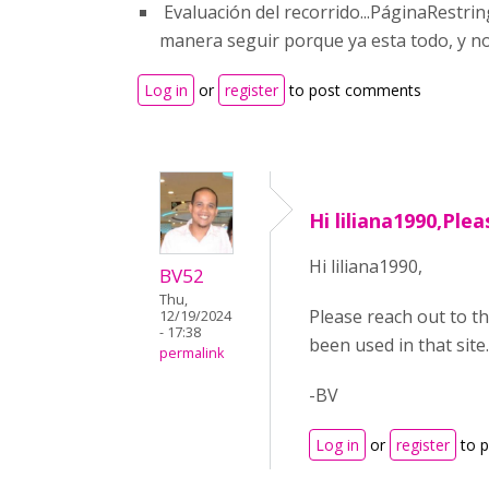
Evaluación del recorrido...PáginaRestri
manera seguir porque ya esta todo, y no
Log in
or
register
to post comments
Hi liliana1990,Ple
Hi liliana1990,
BV52
Thu,
Please reach out to th
12/19/2024
- 17:38
been used in that site.
permalink
-BV
Log in
or
register
to 