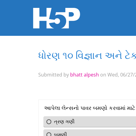
ધોરણ ૧૦ વિજ્ઞાન અને ટ
You are here
Submitted by
bhatt alpesh
on Wed, 06/27/2