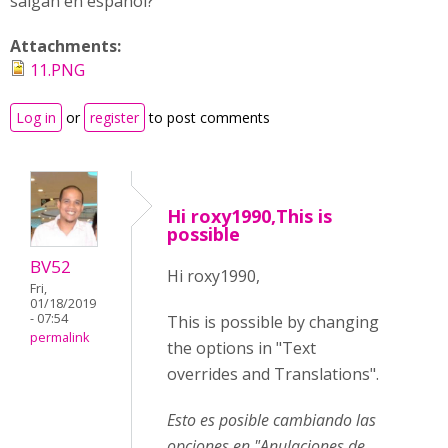
salgan en español?
Attachments:
11.PNG
Log in
or
register
to post comments
Hi roxy1990,This is
possible
BV52
Hi roxy1990,
Fri,
01/18/2019
- 07:54
This is possible by changing
permalink
the options in "Text
overrides and Translations".
Esto es posible cambiando las
opciones en "Anulaciones de