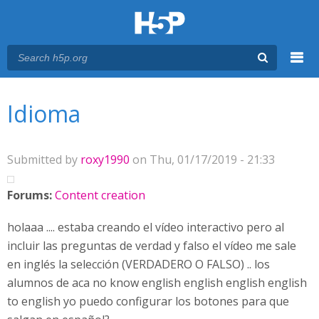
Menu
You are here
Main menu
Idioma
Submitted by
roxy1990
on Thu, 01/17/2019 - 21:33
Forums:
Content creation
holaaa .... estaba creando el vídeo interactivo pero al
incluir las preguntas de verdad y falso el vídeo me sale
en inglés la selección (VERDADERO O FALSO) .. los
alumnos de aca no know english english english english
to english yo puedo configurar los botones para que