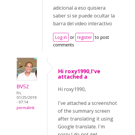
adicional a eso quisiera
saber si se puede ocultar la
barra del video interactivo
Log in
or
register
to post
comments
Hi roxy1990,I've
attached a
BV52
Hi roxy1990,
Fri,
01/25/2019
- 07:14
I've attached a screenshot
permalink
of the summary screen
after translating it using
Google translate. I'm
sorry I do not get