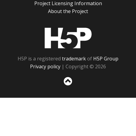
Project Licensing Information
About the Project
H5P
H5P is a registered
trademark
of
H5P Group
Privacy policy
| Copyright © 2026
Sc