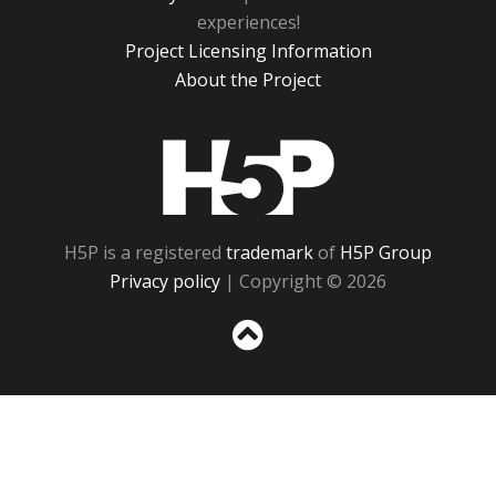
experiences!
Project Licensing Information
About the Project
H5P
H5P is a registered
trademark
of
H5P Group
Privacy policy
| Copyright © 2026
Sc