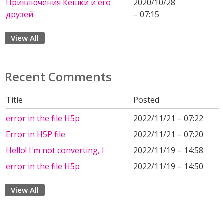
Приключения Кешки и его
2020/10/28
друзей
– 07:15
View All
Recent Comments
Title
Posted
error in the file H5p
2022/11/21 – 07:22
Error in H5P file
2022/11/21 – 07:20
Hello! I'm not converting, I
2022/11/19 – 14:58
error in the file H5p
2022/11/19 – 14:50
View All