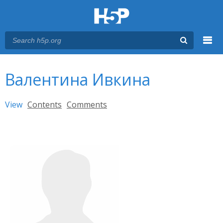
Menu
You are here
Main menu
Валентина Ивкина
Primary tabs
View
(active tab)
Contents
Comments