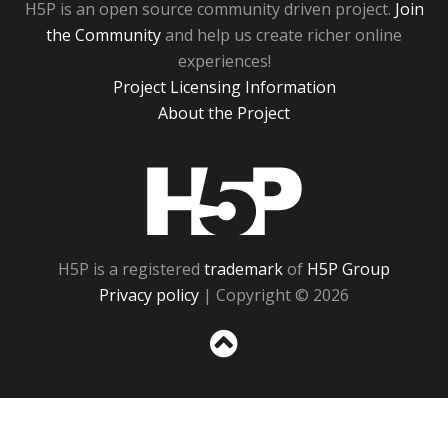
H5P is an open source community driven project.
Join
the Community
and help us create richer online
experiences!
Project Licensing Information
About the Project
H5P
H5P is a registered
trademark
of
H5P Group
Privacy policy
| Copyright © 2026
Sc