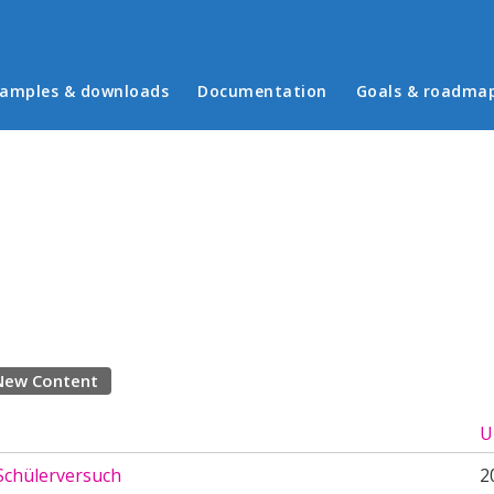
in menu
amples & downloads
Documentation
Goals & roadma
New Content
U
Schülerversuch
2