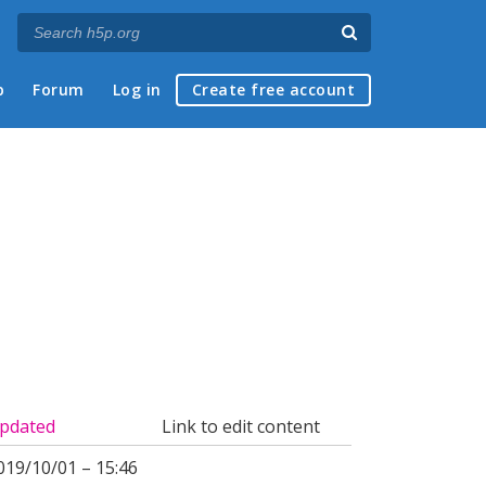
p
Forum
Log in
Create free account
pdated
Link to edit content
019/10/01 – 15:46