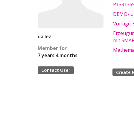
P133136
DEMO- un
Vorlage-
Erzeugun
dailez
mit SMAR
Member for
Mathemat
7 years 4 months
Contact User
Create 