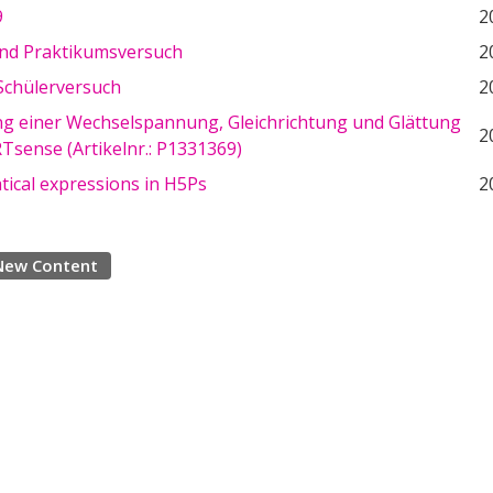
9
2
d Praktikumsversuch
2
Schülerversuch
2
g einer Wechselspannung, Gleichrichtung und Glättung
2
Tsense (Artikelnr.: P1331369)
ical expressions in H5Ps
2
New Content