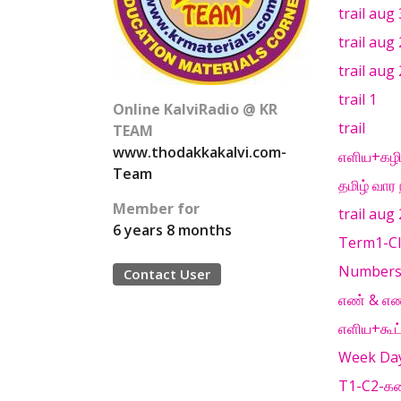
trail au
trail aug
trail aug
trail 1
Online KalviRadio @ KR
trail
TEAM
www.thodakkakalvi.com-
எளிய+கழித
Team
தமிழ் வார
Member for
trail au
6 years 8 months
Term1-Cla
Numbers
Contact User
எண் & எண
எளிய+கூட்
Week Days
T1-C2-கணக