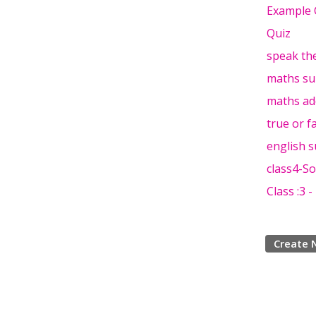
Example 
Quiz
speak th
maths s
maths ad
true or f
english s
class4-So
Class :3 
Create 