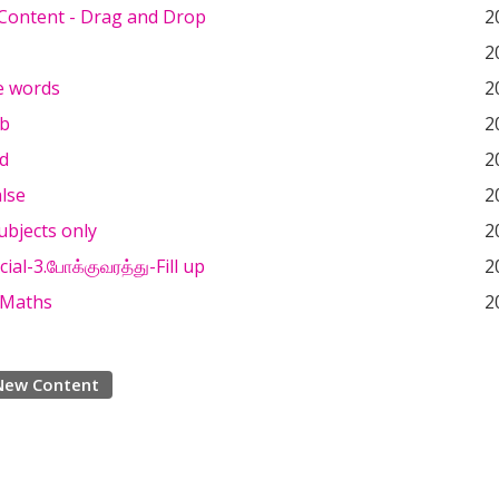
Content - Drag and Drop
2
2
e words
2
ub
2
d
2
alse
2
ubjects only
2
cial-3.போக்குவரத்து-Fill up
2
- Maths
2
New Content