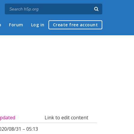
p
Forum
Log in
Create free account
pdated
Link to edit content
020/08/31 – 05:13