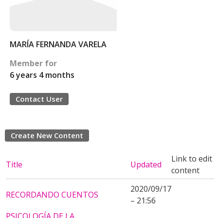
MARÍA FERNANDA VARELA
Member for
6 years 4 months
Contact User
Create New Content
Link to edit
Title
Updated
content
2020/09/17
RECORDANDO CUENTOS
– 21:56
PSICOLOGÍA DE LA