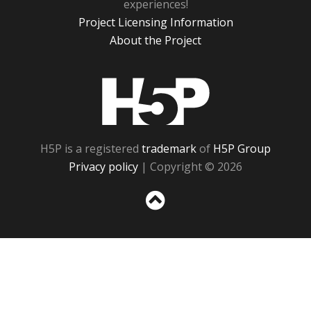
experiences!
Project Licensing Information
About the Project
H5P
H5P is a registered
trademark
of
H5P Group
Privacy policy
| Copyright © 2026
Sc