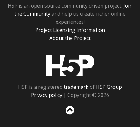
H5P is an open source community driven project.
Join
the Community
and help us create richer online
experiences!
Project Licensing Information
About the Project
H5P
H5P is a registered
trademark
of
H5P Group
Privacy policy
| Copyright © 2026
Sc