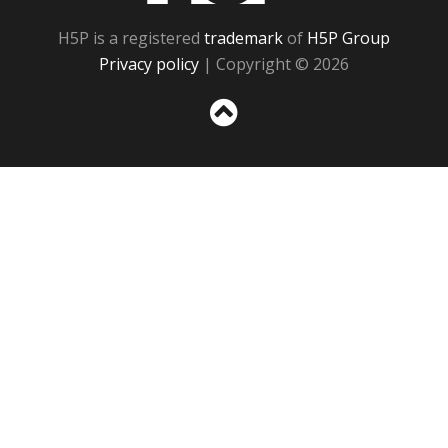
H5P is a registered
trademark
of
H5P Group
Privacy policy
| Copyright © 2026
Sc