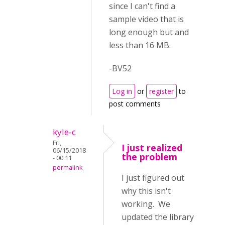
since I can't find a
sample video that is
long enough but and
less than 16 MB.
-BV52
Log in
or
register
to
post comments
kyle-c
Fri,
I just realized
06/15/2018
the problem
- 00:11
permalink
I just figured out
why this isn't
working. We
updated the library