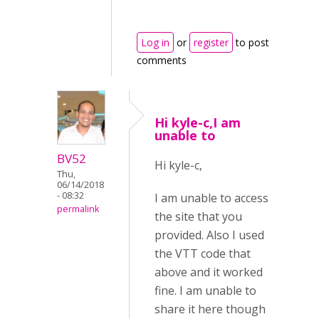
Log in
or
register
to post
comments
Hi kyle-c,I am
unable to
BV52
Hi kyle-c,
Thu,
06/14/2018
- 08:32
I am unable to access
permalink
the site that you
provided. Also I used
the VTT code that
above and it worked
fine. I am unable to
share it here though