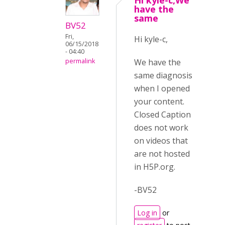
Hi kyle-c,We
have the
same
BV52
Fri,
Hi kyle-c,
06/15/2018
- 04:40
We have the
permalink
same diagnosis
when I opened
your content.
Closed Caption
does not work
on videos that
are not hosted
in H5P.org.
-BV52
Log in
or