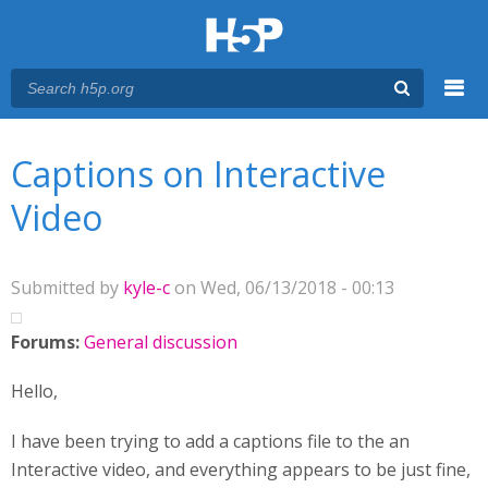
Menu
You are here
Main menu
Captions on Interactive
Video
Submitted by
kyle-c
on Wed, 06/13/2018 - 00:13
Forums:
General discussion
Hello,
I have been trying to add a captions file to the an
Interactive video, and everything appears to be just fine,