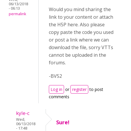
06/13/2018
- 06:13
Would you mind sharing the
permalink
link to your content or attach
the H5P here. Also please
copy paste the code you used
or post a link where we can
download the file, sorry VTTs
cannot be uploaded in the
forums.
-BV52
Log in
or
register
to post
comments
kyle-c
Wed,
Sure!
06/13/2018
- 17:48