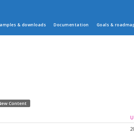
in menu
amples & downloads
Documentation
Goals & roadma
New Content
U
2