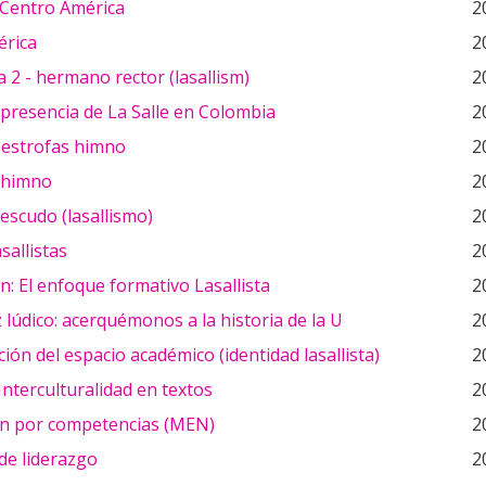
 Centro América
2
rica
2
a 2 - hermano rector (lasallism)
2
 presencia de La Salle en Colombia
2
 estrofas himno
2
d himno
2
 escudo (lasallismo)
2
sallistas
2
n: El enfoque formativo Lasallista
2
 lúdico: acerquémonos a la historia de la U
2
ión del espacio académico (identidad lasallista)
2
Interculturalidad en textos
2
n por competencias (MEN)
2
 de liderazgo
2