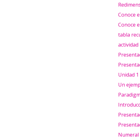
Redimensi
Conoce el
Conoce el
tabla rec
actividad
Presentac
Presentac
Unidad 1 
Un ejemp
Paradigma
Introducc
Presentac
Presentac
Numeral 