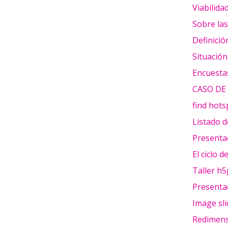
Viabilida
Sobre las
Definició
Situació
Encuesta
CASO DE
find hots
Listado d
Presentac
El ciclo d
Taller h5
Presenta
Image sli
Redimensi