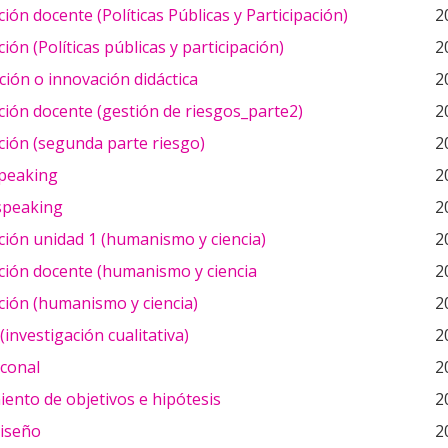
ión docente (Políticas Públicas y Participación)
2
ión (Políticas públicas y participación)
2
ción o innovación didáctica
2
ión docente (gestión de riesgos_parte2)
2
ción (segunda parte riesgo)
2
peaking
2
speaking
2
ción unidad 1 (humanismo y ciencia)
2
ción docente (humanismo y ciencia
2
ción (humanismo y ciencia)
2
(investigación cualitativa)
2
iconal
2
ento de objetivos e hipótesis
2
diseño
2