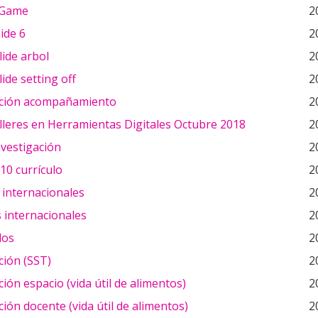
Game
2
ide 6
2
ide arbol
2
ide setting off
2
ción acompañamiento
2
lleres en Herramientas Digitales Octubre 2018
2
nvestigación
2
 10 currículo
2
 internacionales
2
 internacionales
2
dos
2
ción (SST)
2
ión espacio (vida útil de alimentos)
2
ión docente (vida útil de alimentos)
2