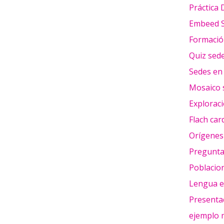
Práctica D
Embeed 
Formació
Quiz sed
Sedes en 
Mosaico 
Exploraci
Flach car
Orígenes
Preguntas
Poblacio
Lengua e 
Presentac
ejemplo