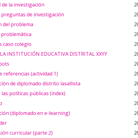
d de la investigación
2
 preguntas de investigación
2
n del problema
2
n problemática
2
s caso colegio
2
 LA INSTITUCIÓN EDUCATIVA DISTRITAL XXYY
2
pots
2
e referencias (actividad 1)
2
ión de diplomado distrito lasallista
2
e las políticas públicas (index)
2
p
2
ción (diplomado en e-learning)
2
der
2
ón curricular (parte 2)
2