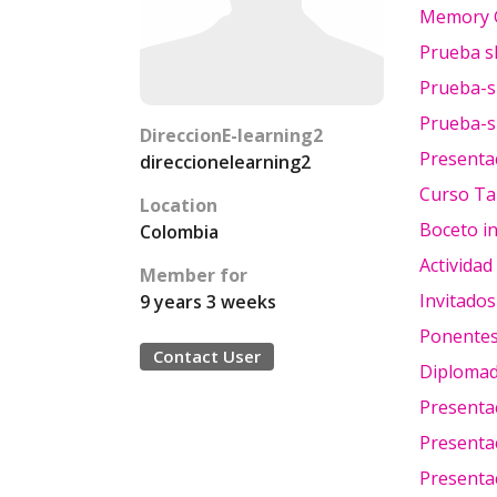
Memory 
Prueba sl
Prueba-sl
Prueba-sl
DireccionE-learning2
Presenta
direccionelearning2
Curso Ta
Location
Boceto i
Colombia
Actividad
Member for
Invitados
9 years 3 weeks
Ponentes
Contact User
Diploma
Presenta
Presentac
Presentac