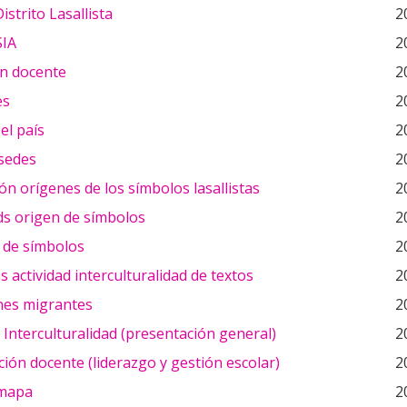
istrito Lasallista
2
SIA
2
n docente
2
es
2
el país
2
sedes
2
ón orígenes de los símbolos lasallistas
2
ds origen de símbolos
2
 de símbolos
2
 actividad interculturalidad de textos
2
nes migrantes
2
Interculturalidad (presentación general)
2
ión docente (liderazgo y gestión escolar)
2
 mapa
2