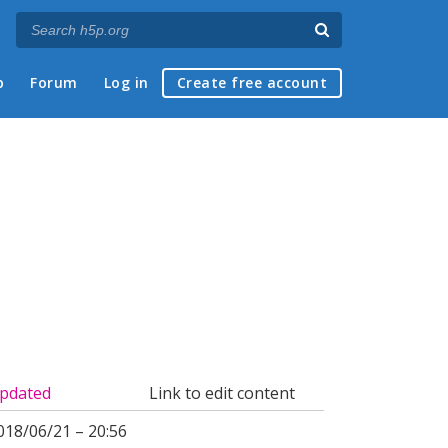
p
Forum
Log in
Create free account
pdated
Link to edit content
018/06/21 – 20:56