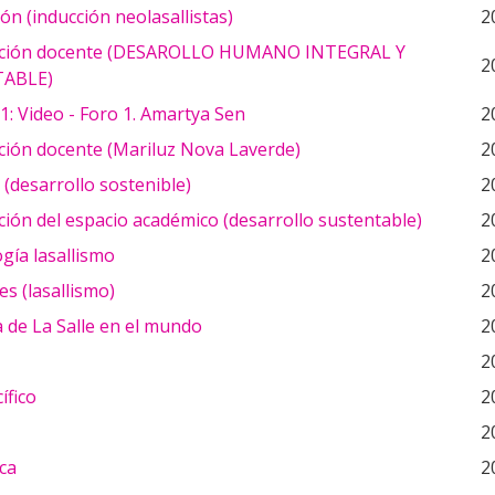
ón (inducción neolasallistas)
2
ación docente (DESAROLLO HUMANO INTEGRAL Y
2
ABLE)
 1: Video - Foro 1. Amartya Sen
2
ción docente (Mariluz Nova Laverde)
2
(desarrollo sostenible)
2
ión del espacio académico (desarrollo sustentable)
2
gía lasallismo
2
es (lasallismo)
2
 de La Salle en el mundo
2
2
ífico
2
2
ca
2