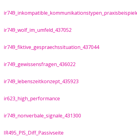
ir749_inkompatible_kommunikationstypen_praxisbeispie
ir749_wolf_im_umfeld_437052
ir749_fiktive_gespraechssituation_437044
ir749_gewissensfragen_436022
ir749_lebenszeitkonzept_435923
ir623_high_performance
ir749_nonverbale_signale_431300
IR495_PlS_Diff_Passivseite