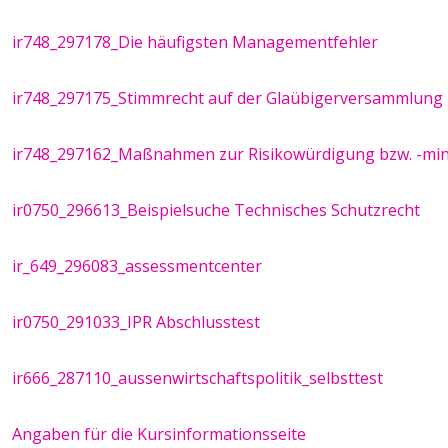
ir748_297178_Die häufigsten Managementfehler
ir748_297175_Stimmrecht auf der Glaübigerversammlung
ir748_297162_Maßnahmen zur Risikowürdigung bzw. -mi
ir0750_296613_Beispielsuche Technisches Schutzrecht
ir_649_296083_assessmentcenter
ir0750_291033_IPR Abschlusstest
ir666_287110_aussenwirtschaftspolitik_selbsttest
Angaben für die Kursinformationsseite