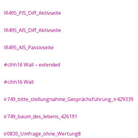
IR495_PlS_Diff_Aktivseite
IR495_AlS_Diff_Aktivseite
IR495_AlS_Passivseite
#cihh16 Wall – extended
#cihh16 Wall
ir749_bitte_stellungnahme_Gesprächsführung_ir429339
ir749_baum_des_lebens_426191
ir0835_Umfrage_ohne_Wertung8